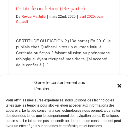
Certitude ou fiction (13e partie)
De
Revue Ma Julie
|
mars 22nd, 2025
|
avril 2025
,
Jean
Casault
CERTITUDE OU FICTION ? (13e partie) En 2010, je
publiais chez Québec-Livres un ouvrage intitulé
Certitude ou fiction ? faisant allusion au phénomène
ufologique. Ayant récupéré mes droits, j’ai accepté
de le confier à [...]
sur
En savoir plus
Commentaires fermés
Gérer le consentement aux
Certitude
ou
témoins
fiction
(13e
Pour offrir les meilleures expériences, nous utilisons des technologies
partie)
telles que les témoins pour stocker et/ou accéder aux informations des
appareils. Le fait de consentir à ces technologies nous permettra de traiter
des données telles que le comportement de navigation ou les ID uniques
sur ce site. Le fait de ne pas consentir ou de retirer son consentement peut
POLITIQUE CONFIDENTIALITÉES
avoir un effet négatif sur certaines caractéristiques et fonctions.