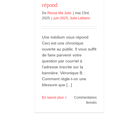
répond
De
Revue Ma Julie
|
mai 23rd,
2025
|
juin 2025
,
Julie Leblanc
Une médium vous répond
Ceci est une chronique
ouverte au public. Il vous suffit
de faire parvenir votre
question par courriel à
l’adresse inscrite sur la
bannière. Véronique B. :
Comment règle-t-on une
blessure que [...]
En savoir plus
Commentaires
sur
fermés
Une
médium
vous
répond