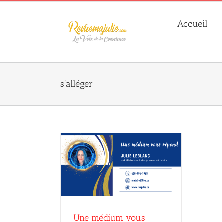
Skip
to
Accueil
content
s’alléger
 vous répond
ulie Leblanc
Une médium vous