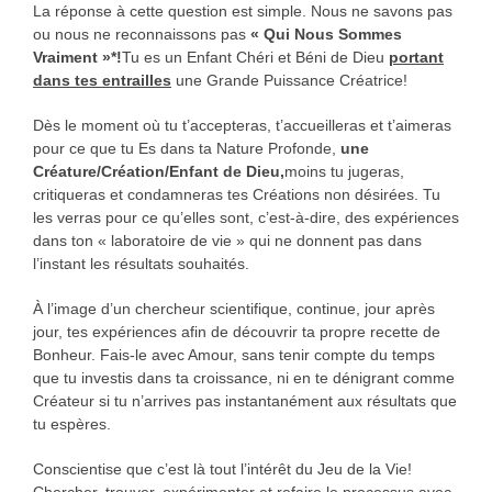
La réponse à cette question est simple. Nous ne savons pas
ou nous ne reconnaissons pas
« Qui Nous Sommes
Vraiment »*!
Tu es un Enfant Chéri et Béni de Dieu
portant
dans tes entrailles
une Grande Puissance Créatrice!
Dès le moment où tu t’accepteras, t’accueilleras et t’aimeras
pour ce que tu Es dans ta Nature Profonde,
une
Créature/Création/Enfant de Dieu,
moins tu jugeras,
critiqueras et condamneras tes Créations non désirées. Tu
les verras pour ce qu’elles sont, c’est-à-dire, des expériences
dans ton « laboratoire de vie » qui ne donnent pas dans
l’instant les résultats souhaités.
À l’image d’un chercheur scientifique, continue, jour après
jour, tes expériences afin de découvrir ta propre recette de
Bonheur. Fais-le avec Amour, sans tenir compte du temps
que tu investis dans ta croissance, ni en te dénigrant comme
Créateur si tu n’arrives pas instantanément aux résultats que
tu espères.
Conscientise que c’est là tout l’intérêt du Jeu de la Vie!
Chercher, trouver, expérimenter et refaire le processus avec