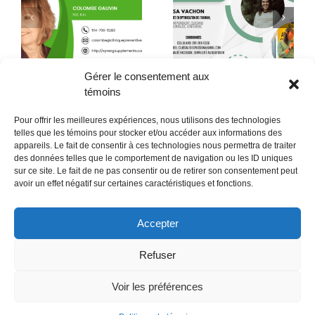
Quand la conscience
le
Quelques citations de
fait son chemin jusque
Neale Donald Walsch
dans l’assiette !
Gérer le consentement aux
témoins
Pour offrir les meilleures expériences, nous utilisons des technologies
telles que les témoins pour stocker et/ou accéder aux informations des
appareils. Le fait de consentir à ces technologies nous permettra de traiter
des données telles que le comportement de navigation ou les ID uniques
sur ce site. Le fait de ne pas consentir ou de retirer son consentement peut
POLITIQUE CONFIDENTIALITÉES
avoir un effet négatif sur certaines caractéristiques et fonctions.
Politique de témoins (CA)
Accepter
Refuser
Voir les préférences