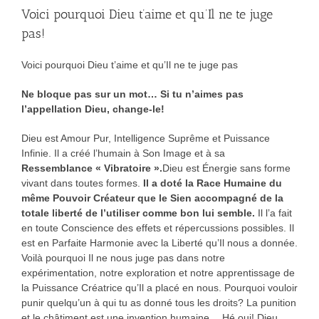
Voici pourquoi Dieu t’aime et qu’Il ne te juge
pas!
Voici pourquoi Dieu t’aime et qu’Il ne te juge pas
Ne bloque pas sur un mot… Si tu n’aimes pas
l’appellation Dieu, change-le!
Dieu est Amour Pur, Intelligence Suprême et Puissance
Infinie. Il a créé l’humain à Son Image et à sa
Ressemblance « Vibratoire ».
Dieu est Énergie sans forme
vivant dans toutes formes.
Il a doté la Race Humaine du
même Pouvoir Créateur que le Sien accompagné de la
totale liberté de l’utiliser comme bon lui semble.
Il l’a fait
en toute Conscience des effets et répercussions possibles. Il
est en Parfaite Harmonie avec la Liberté qu’Il nous a donnée.
Voilà pourquoi Il ne nous juge pas dans notre
expérimentation, notre exploration et notre apprentissage de
la Puissance Créatrice qu’Il a placé en nous. Pourquoi vouloir
punir quelqu’un à qui tu as donné tous les droits? La punition
et le châtiment est une invention humaine… Hé oui! Dieu