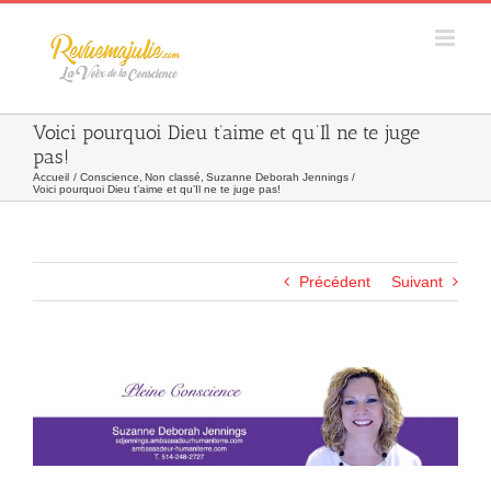
Skip
to
content
Voici pourquoi Dieu t’aime et qu’Il ne te juge
pas!
Accueil
Conscience
Non classé
Suzanne Deborah Jennings
Voici pourquoi Dieu t’aime et qu’Il ne te juge pas!
Précédent
Suivant
Agrandir
l&apos;image