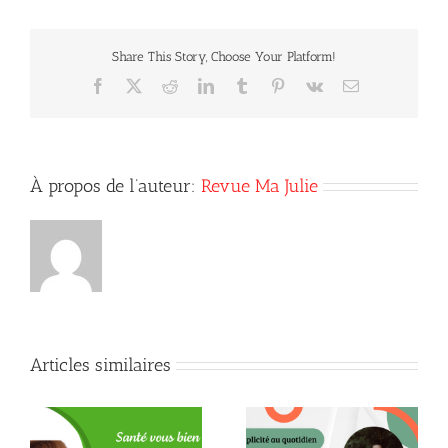
Dieu
t’aime
et
Share This Story, Choose Your Platform!
qu’Il
ne
Facebook
X
Reddit
LinkedIn
Tumblr
Pinterest
Vk
Courriel
te
juge
pas!
À propos de l’auteur:
Revue Ma Julie
Articles similaires