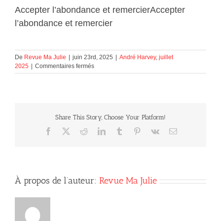
Accepter l’abondance et remercier
Accepter
l’abondance et remercier
De
Revue Ma Julie
|
juin 23rd, 2025
|
André Harvey
,
juillet
sur
2025
|
Commentaires fermés
Accepter
l’abondance
et
remercier
Share This Story, Choose Your Platform!
Facebook
X
Reddit
LinkedIn
Tumblr
Pinterest
Vk
Courriel
À propos de l’auteur:
Revue Ma Julie