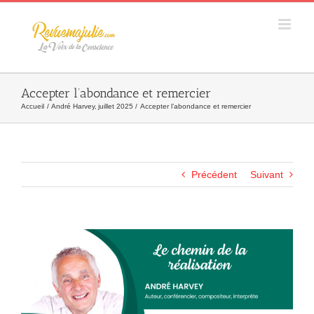
Skip
to
content
Accepter l’abondance et remercier
Accueil
André Harvey
juillet 2025
Accepter l’abondance et remercier
Précédent
Suivant
Agrandir
l&apos;image