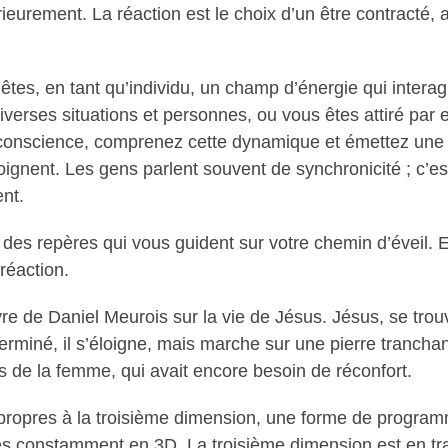
érieurement. La réaction est le choix d’un être contracté, a
êtes, en tant qu’individu, un champ d’énergie qui intera
verses situations et personnes, ou vous êtes attiré par ell
 conscience, comprenez cette dynamique et émettez une 
gnent. Les gens parlent souvent de synchronicité ; c’est
ent.
es repères qui vous guident sur votre chemin d’éveil.
réaction.
e de Daniel Meurois sur la vie de Jésus. Jésus, se trou
miné, il s’éloigne, mais marche sur une pierre tranchan
 de la femme, qui avait encore besoin de réconfort.
ropres à la troisième dimension, une forme de programm
s constamment en 3D. La troisième dimension est en train