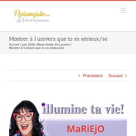
Skip
to
content
Montrer à l’univers que tu es sérieux/se
Accueil
juin 2026
Marie-Josée St-Laurent
Montrer à l’univers que tu es sérieux/se
Précédent
Suivant
Agrandir
l&apos;image