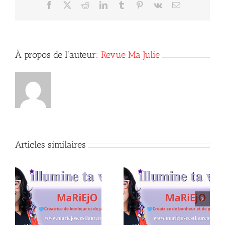
sérieux/se
Facebook
X
Reddit
LinkedIn
Tumblr
Pinterest
Vk
Courriel
À propos de l’auteur:
Revue Ma Julie
Articles similaires
C’est la faute de
Dernier numéro de
l’orienteur!
l’Année 8