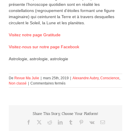
présente l’horoscope quotidien sont en réalité les
constellations (regroupement d’étoiles formant une figure
imaginaire) qui ceinturent la Terre et à travers desquelles
circulent le Soleil, la Lune et les planètes.
Visitez notre page Gratitude
Visitez-nous sur notre page Facebook
Astrologie, astrologie, astrologie
De
Revue Ma Julie
|
mars 25th, 2019
|
Alexandre Aubry
,
Conscience
,
sur
Non classé
|
Commentaires fermés
Astrologie
Share This Story, Choose Your Platform!
Facebook
X
Reddit
LinkedIn
Tumblr
Pinterest
Vk
Courriel