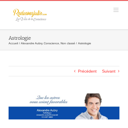
Skip
to
content
Astrologie
Accueil
Alexandre Aubry
Conscience
Non classé
Astrologie
Précédent
Suivant
Agrandir
l&apos;image