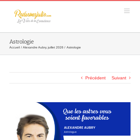
Skip
to
content
Astrologie
Accueil
Alexandre Aubry
juillet 2026
Astrologie
Précédent
Suivant
Agrandir
l&apos;image