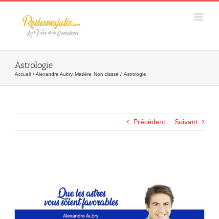
Skip
to
content
Astrologie
Accueil
Alexandre Aubry
Matière
Non classé
Astrologie
Précédent
Suivant
Agrandir
l&apos;image