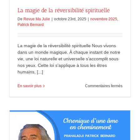
La magie de la réversibilité spirituelle
De
Revue Ma Julie
|
octobre 23rd, 2025
|
novembre 2025
,
Patrick Bernard
La magie de la réversibilité spirituelle Nous vivons
dans un monde magique. À chaque instant de notre
vie, une loi naturelle et universelle s’accomplit sous
nos yeux. Cette loi s’applique à tous les êtres
humains, [...]
sur
En savoir plus
Commentaires fermés
La
magie
de
la
réversibili
spirituelle