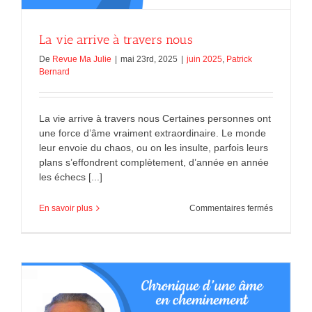
La vie arrive à travers nous
De
Revue Ma Julie
|
mai 23rd, 2025
|
juin 2025
,
Patrick
Bernard
La vie arrive à travers nous Certaines personnes ont
une force d’âme vraiment extraordinaire. Le monde
leur envoie du chaos, ou on les insulte, parfois leurs
plans s’effondrent complètement, d’année en année
les échecs [...]
sur
En savoir plus
Commentaires fermés
La
vie
arrive
à
travers
nous