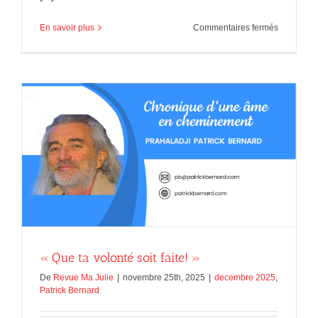
sur
En savoir plus
Commentaires fermés
Les
Totems
de
l’indiffére
« Que ta volonté soit faite! »
De
Revue Ma Julie
|
novembre 25th, 2025
|
decembre 2025
,
Patrick Bernard