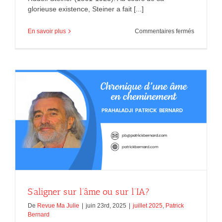
glorieuse existence, Steiner a fait [...]
sur
En savoir plus
Commentaires fermés
Prophéties
karma
et
conscienc
S’aligner sur l’âme ou sur l’IA?
De
Revue Ma Julie
|
juin 23rd, 2025
|
juillet 2025
,
Patrick
Bernard