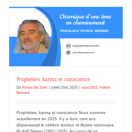
souffrance
humaine
Prophéties, karma et conscience
De
Revue Ma Julie
|
juillet 23rd, 2025
|
aout 2025
,
Patrick
Bernard
Prophéties, karma et conscience Nous sommes
actuellement en 2025. Il y a donc cent ans
disparaissait le célèbre docteur et illustre visionnaire
Rudolf Steiner (1861-1925). Au cours de sa