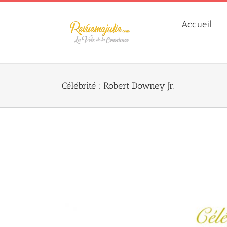
Skip
to
Accueil
content
Célébrité : Robert Downey Jr.
Agrandir
l&apos;image