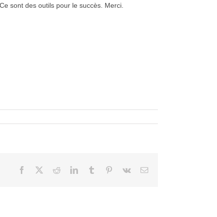
Ce sont des outils pour le succès. Merci.
Facebook
X
Reddit
LinkedIn
Tumblr
Pinterest
Vk
Courriel