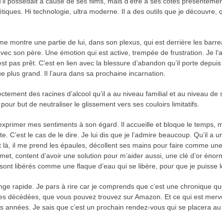
’il possédait à cause de ses films, mais d’être à ses côtés présentement
tiques. Hi technologie, ultra moderne. Il a des outils que je découvre,
 me montre une partie de lui, dans son plexus, qui est derrière les barr
 avec son père. Une émotion qui est active, trempée de frustration. Je l
’est pas prêt. C’est en lien avec la blessure d’abandon qu’il porte depui
ue plus grand. Il l’aura dans sa prochaine incarnation.
irectement des racines d’alcool qu’il a au niveau familial et au niveau 
our but de neutraliser le glissement vers ses couloirs limitatifs.
rimer mes sentiments à son égard. Il accueille et bloque le temps, ma
ite. C’est le cas de le dire. Je lui dis que je l’admire beaucoup. Qu’il a
Et là, il me prend les épaules, décollent ses mains pour faire comme un
remet, content d’avoir une solution pour m’aider aussi, une clé d’or énor
e sont libérés comme une flaque d’eau qui se libère, pour que je puisse 
ge rapide. Je pars à rire car je comprends que c’est une chronique que
es décédées, que vous pouvez trouvez sur Amazon. Et ce qui est merveil
des années. Je sais que c’est un prochain rendez-vous qui se placera au 