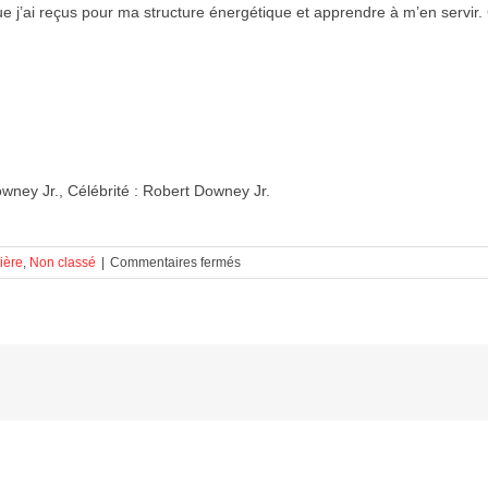
ue j’ai reçus pour ma structure énergétique et apprendre à m’en servir. 
owney Jr., Célébrité : Robert Downey Jr.
sur
ière
,
Non classé
|
Commentaires fermés
Célébrité
:
Robert
Downey
Jr.