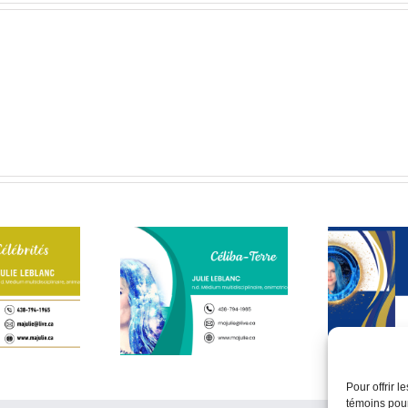
ère que mon âme a
Une médium vous
C’e
hoisi – 2ᵉ partie
répond
Pour offrir 
témoins pour