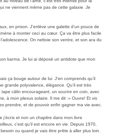
 au niveau de l’âme, c’est très intense pour la
 qui ne viennent même pas de cette galaxie. Je
eaux, en prison. J’enlève une galette d’un pouce de
’amène à monter ceci au cœur. Ça va être plus facile
s l’adolescence. On nettoie son ventre, et son ara du
de son karma. Je lui ai déposé un antidote que mon
is ça bouge autour de lui. J’en comprends qu’il
 une grande polyvalence, élégance. Qu’il est très
e tape câlin encourageant, un sourire en coin, avec
me, à mon plexus solaire. Il me dit :« Ouvre! Et vis
les prendre, et de pouvoir enfin gagner ma vie avec.
 j’écris et non un chapitre dans mon livre
leux, c’est qu’il est encore en vie. Depuis 1970,
besoin ou quand je vais être prête à aller plus loin.