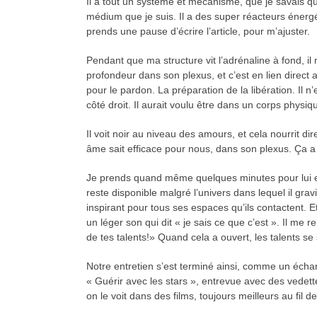
Il a tout un système et mécanisme, que je savais qu
médium que je suis. Il a des super réacteurs énergé
prends une pause d’écrire l’article, pour m’ajuster.
Pendant que ma structure vit l’adrénaline à fond, il
profondeur dans son plexus, et c’est en lien direct
pour le pardon. La préparation de la libération. Il n
côté droit. Il aurait voulu être dans un corps physiq
Il voit noir au niveau des amours, et cela nourrit d
âme sait efficace pour nous, dans son plexus. Ça a p
Je prends quand même quelques minutes pour lui exp
reste disponible malgré l’univers dans lequel il grav
inspirant pour tous ses espaces qu’ils contactent. 
un léger son qui dit « je sais ce que c’est ». Il me 
de tes talents!» Quand cela a ouvert, les talents s
Notre entretien s’est terminé ainsi, comme un échan
« Guérir avec les stars », entrevue avec des vedett
on le voit dans des films, toujours meilleurs au fil 