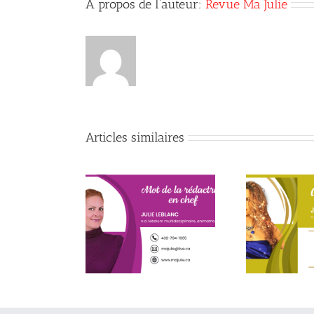
À propos de l’auteur:
Revue Ma Julie
Articles similaires
x de la conscience
Début de la quatrième
Le p
du mieux-être
année
c