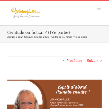
Skip
to
content
Certitude ou fiction ? (19e partie)
Accueil
Jean Casault
octobre 2025
Certitude ou fiction ? (19e partie)
Précédent
Suivant
Agrandir
l&apos;image