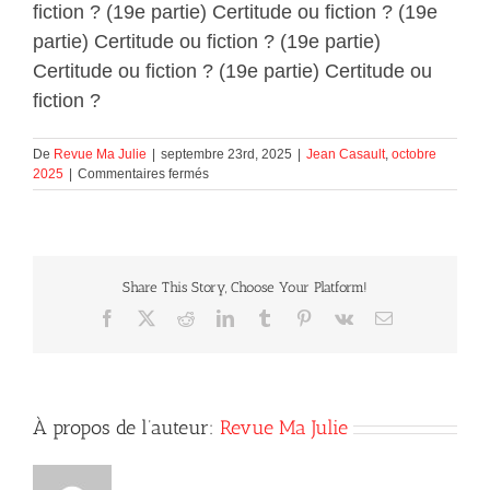
fiction ? (19e partie) Certitude ou fiction ? (19e
partie) Certitude ou fiction ? (19e partie)
Certitude ou fiction ? (19e partie) Certitude ou
fiction ?
De
Revue Ma Julie
|
septembre 23rd, 2025
|
Jean Casault
,
octobre
sur
2025
|
Commentaires fermés
Certitude
ou
fiction
?
(19e
Share This Story, Choose Your Platform!
partie)
Facebook
X
Reddit
LinkedIn
Tumblr
Pinterest
Vk
Courriel
À propos de l’auteur:
Revue Ma Julie