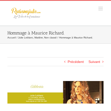
Skip
to
content
Hommage à Maurice Richard.
Accueil
Julie Leblanc
Matière
Non classé
Hommage à Maurice Richard.
Précédent
Suivant
Agrandir
l&apos;image