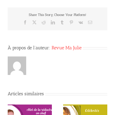
Maurice
Richard.
Share This Story, Choose Your Platform!
Facebook
X
Reddit
LinkedIn
Tumblr
Pinterest
Vk
Courriel
À propos de l’auteur:
Revue Ma Julie
Articles similaires