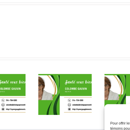
Mieux boire et manger
eau en santé en 10
pour soulager ses
bru
étapes
douleurs
Pour offrir 
témoins pour