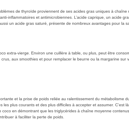
roblèmes de thyroïde proviennent de ses acides gras uniques à chaîne m
nti-inflammatoires et antimicrobiennes. L’acide caprique, un acide gr
, aussi un acide gras saturé, présente de nombreux avantages pour la s
 coco extra-vierge. Environ une cuillère à table, ou plus, peut être con
 crus, aux smoothies et pour remplacer le beurre ou la margarine sur vo
portante et la prise de poids reliée au ralentissement du métabolisme 
les plus courants et des plus difficiles à accepter et assumer. C’est l
e coco en démontrant que les triglycérides à chaîne moyenne contenus d
ribuer à faciliter la perte de poids.