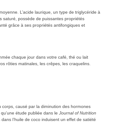
oyenne. L’acide laurique, un type de triglycéride à
as saturé, possède de puissantes propriétés
anté grâce à ses propriétés antifongiques et
sommée chaque jour dans votre café, thé ou lait
s rôties matinales, les crêpes, les craquelins.
du corps, causé par la diminution des hormones
à qu’une étude publiée dans le
Journal of Nutrition
ans l’huile de coco induisent un effet de satiété