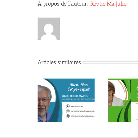
À propos de l’auteur:
Revue Ma Julie
Articles similaires
peau, outil de
Ne rien faire quelques
Une p
croissance
minutes par jour ?