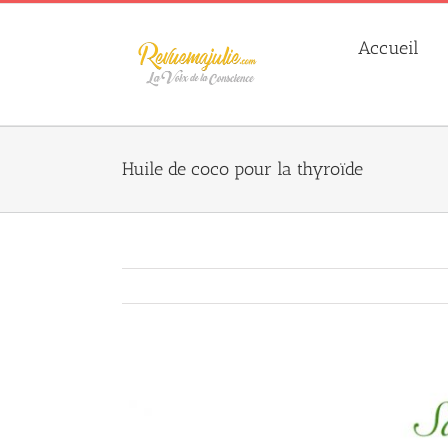
Skip
to
Accueil
content
Huile de coco pour la thyroïde
Agrandir
l&apos;image