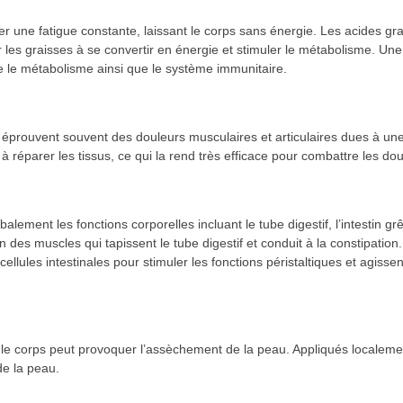
 une fatigue constante, laissant le corps sans énergie. Les acides gr
es graisses à se convertir en énergie et stimuler le métabolisme. Une f
 le métabolisme ainsi que le système immunitaire.
e éprouvent souvent des douleurs musculaires et articulaires dues à un
 à réparer les tissus, ce qui la rend très efficace pour combattre les do
alement les fonctions corporelles incluant le tube digestif, l’intestin gr
ion des muscles qui tapissent le tube digestif et conduit à la constipa
ellules intestinales pour stimuler les fonctions péristaltiques et agissen
le corps peut provoquer l’assèchement de la peau. Appliqués localement
de la peau.