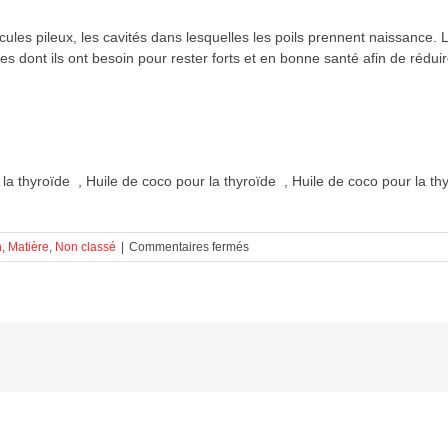
licules pileux, les cavités dans lesquelles les poils prennent naissance.
es dont ils ont besoin pour rester forts et en bonne santé afin de rédui
la thyroïde , Huile de coco pour la thyroïde , Huile de coco pour la th
sur
n
,
Matière
,
Non classé
|
Commentaires fermés
Huile
de
coco
pour
la
thyroïde