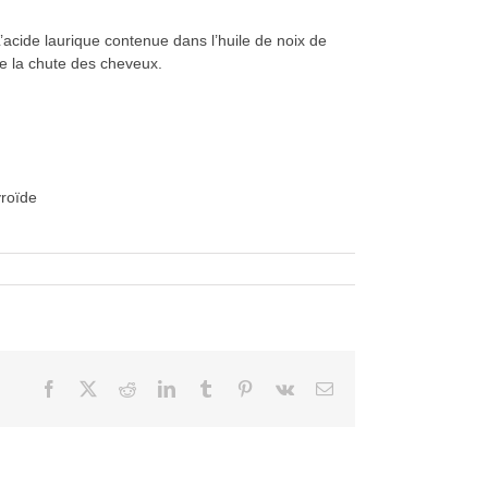
 L’acide laurique contenue dans l’huile de noix de
re la chute des cheveux.
yroïde
Facebook
X
Reddit
LinkedIn
Tumblr
Pinterest
Vk
Courriel