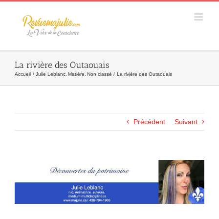
Skip
to
content
La rivière des Outaouais
Accueil
Julie Leblanc
Matière
Non classé
La rivière des Outaouais
Précédent
Suivant
Agrandir
l&apos;image