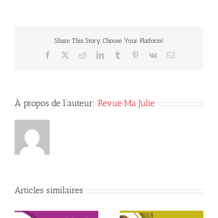
rivière
des
Outaouais
Share This Story, Choose Your Platform!
Facebook
X
Reddit
LinkedIn
Tumblr
Pinterest
Vk
Courriel
À propos de l’auteur:
Revue Ma Julie
Articles similaires