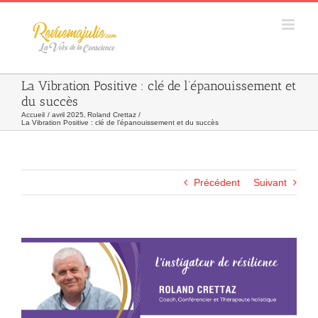
Skip
to
content
La Vibration Positive : clé de l’épanouissement et
du succès
Accueil
avril 2025
Roland Crettaz
La Vibration Positive : clé de l’épanouissement et du succès
Précédent
Suivant
Agrandir
l&apos;image