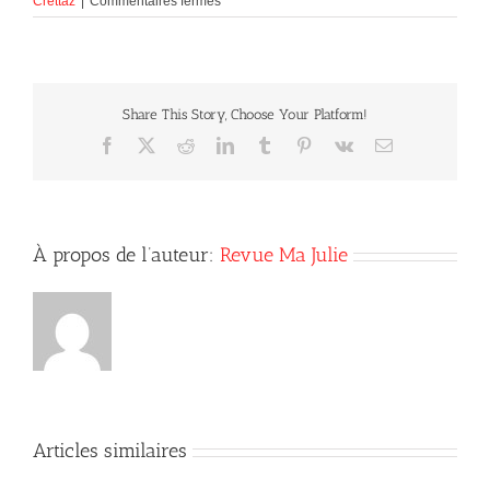
sur
Crettaz
|
Commentaires fermés
La
Vibration
Positive
:
clé
Share This Story, Choose Your Platform!
de
l’épanouissement
Facebook
X
Reddit
LinkedIn
Tumblr
Pinterest
Vk
Courriel
et
du
succès
À propos de l’auteur:
Revue Ma Julie
Articles similaires