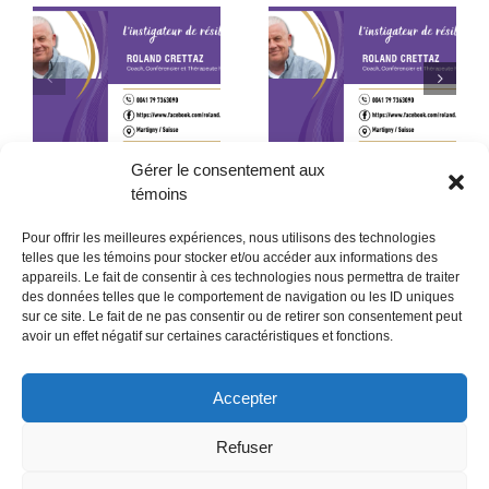
L’ouverture de soi : le
La foi : cette force
le
voyage le plus
invisible qui
e
important de notre vie
transforme une vie
Gérer le consentement aux
témoins
Pour offrir les meilleures expériences, nous utilisons des technologies
telles que les témoins pour stocker et/ou accéder aux informations des
appareils. Le fait de consentir à ces technologies nous permettra de traiter
des données telles que le comportement de navigation ou les ID uniques
sur ce site. Le fait de ne pas consentir ou de retirer son consentement peut
POLITIQUE CONFIDENTIALITÉES
avoir un effet négatif sur certaines caractéristiques et fonctions.
Politique de témoins (CA)
Accepter
Refuser