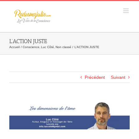
Skip
to
content
L’ACTION JUSTE
Accueil
Conscience
Luc Côté
Non classé
L’ACTION JUSTE
Précédent
Suivant
Agrandir
l&apos;image