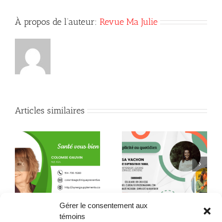
À propos de l’auteur:
Revue Ma Julie
Articles similaires
Quand la conscience
le
Quelques citations de
fait son chemin jusque
Neale Donald Walsch
dans l’assiette !
Gérer le consentement aux
témoins