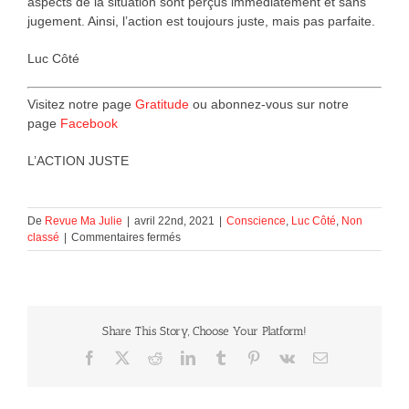
aspects de la situation sont perçus immédiatement et sans
jugement. Ainsi, l’action est toujours juste, mais pas parfaite.
Luc Côté
Visitez notre page
Gratitude
ou abonnez-vous sur notre
page
Facebook
L’ACTION JUSTE
De
Revue Ma Julie
|
avril 22nd, 2021
|
Conscience
,
Luc Côté
,
Non
sur
classé
|
Commentaires fermés
L’ACTION
JUSTE
Share This Story, Choose Your Platform!
Facebook
X
Reddit
LinkedIn
Tumblr
Pinterest
Vk
Courriel