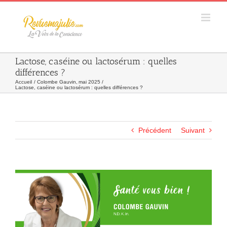
Skip
to
content
Lactose, caséine ou lactosérum : quelles
différences ?
Accueil
Colombe Gauvin
mai 2025
Lactose, caséine ou lactosérum : quelles différences ?
Précédent
Suivant
Agrandir
l&apos;image