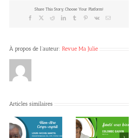
:
Share This Story, Choose Your Platform!
quelles
différences
Facebook
X
Reddit
LinkedIn
Tumblr
Pinterest
Vk
Courriel
?
À propos de l’auteur:
Revue Ma Julie
Articles similaires