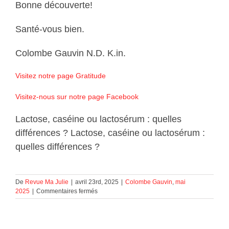
Bonne découverte!
Santé-vous bien.
Colombe Gauvin N.D. K.in.
Visitez notre page Gratitude
Visitez-nous sur notre page Facebook
Lactose, caséine ou lactosérum : quelles
différences ? Lactose, caséine ou lactosérum :
quelles différences ?
De
Revue Ma Julie
|
avril 23rd, 2025
|
Colombe Gauvin
,
mai
sur
2025
|
Commentaires fermés
Lactose,
caséine
ou
lactosérum