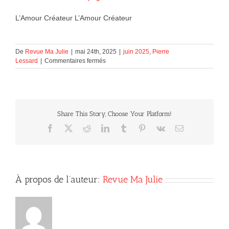
L’Amour Créateur L’Amour Créateur
De
Revue Ma Julie
|
mai 24th, 2025
|
juin 2025
,
Pierre
sur
Lessard
|
Commentaires fermés
L’Amour
Créateur
Share This Story, Choose Your Platform!
Facebook
X
Reddit
LinkedIn
Tumblr
Pinterest
Vk
Courriel
À propos de l’auteur:
Revue Ma Julie