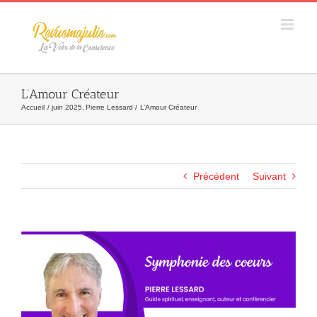
Skip
to
content
L’Amour Créateur
Accueil
juin 2025
Pierre Lessard
L’Amour Créateur
Précédent
Suivant
Agrandir
l&apos;image