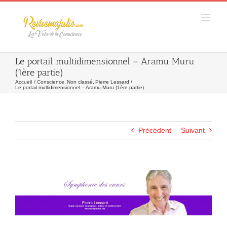
Skip
to
content
Le portail multidimensionnel – Aramu Muru
(1ère partie)
Accueil
Conscience
Non classé
Pierre Lessard
Le portail multidimensionnel – Aramu Muru (1ère partie)
Précédent
Suivant
Agrandir
l&apos;image