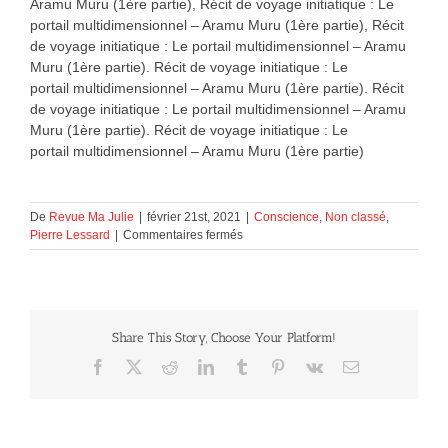
Aramu Muru (1ère partie), Récit de voyage initiatique : Le
portail multidimensionnel – Aramu Muru (1ère partie), Récit
de voyage initiatique : Le portail multidimensionnel – Aramu
Muru (1ère partie). Récit de voyage initiatique : Le
portail multidimensionnel – Aramu Muru (1ère partie). Récit
de voyage initiatique : Le portail multidimensionnel – Aramu
Muru (1ère partie). Récit de voyage initiatique : Le
portail multidimensionnel – Aramu Muru (1ère partie)
De
Revue Ma Julie
|
février 21st, 2021
|
Conscience
,
Non classé
,
sur
Pierre Lessard
|
Commentaires fermés
Le
portail multidimensionnel
–
Aramu
Muru
Share This Story, Choose Your Platform!
(1ère
partie)
Facebook
X
Reddit
LinkedIn
Tumblr
Pinterest
Vk
Courriel