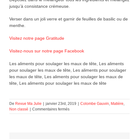
jusqu’à consistance crémeuse.
Verser dans un joli verre et garnir de feuilles de basilic ou de
menthe.
Visitez notre page Gratitude
Visitez-nous sur notre page Facebook
Les aliments pour soulager les maux de tête, Les aliments
pour soulager les maux de tête, Les aliments pour soulager
les maux de tête, Les aliments pour soulager les maux de
tête, Les aliments pour soulager les maux de tête
De
Revue Ma Julie
|
janvier 23rd, 2019
|
Colombe Gauvin
,
Matière
,
sur
Non classé
|
Commentaires fermés
Les
aliments
pour
soulager
les