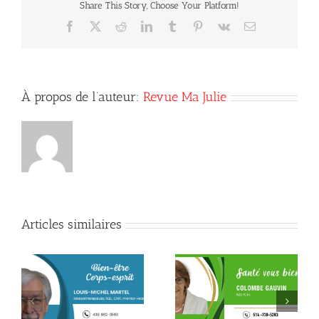
Share This Story, Choose Your Platform!
maux
de
Facebook
X
Reddit
LinkedIn
Tumblr
Pinterest
Vk
Courriel
tête
À propos de l’auteur:
Revue Ma Julie
Articles similaires
Ne rien faire quelques
Une peau en santé en