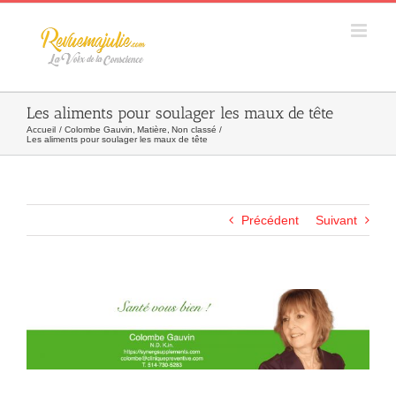
Skip
to
content
Les aliments pour soulager les maux de tête
Accueil
Colombe Gauvin
Matière
Non classé
Les aliments pour soulager les maux de tête
Précédent
Suivant
Agrandir
l&apos;image