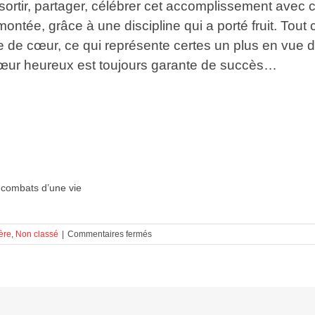
t sortir, partager, célébrer cet accomplissement avec
ontée, grâce à une discipline qui a porté fruit. Tout 
e de cœur, ce qui représente certes un plus en vu
œur heureux est toujours garante de succès…
 combats d’une vie
sur
ère
,
Non classé
|
Commentaires fermés
Les
combats
d’une
vie!