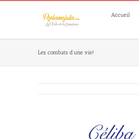
Skip
to
Accueil
content
Les combats d’une vie!
Agrandir
l&apos;image