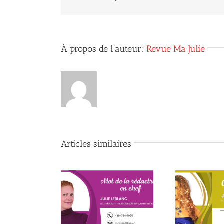
À propos de l’auteur:
Revue Ma Julie
Articles similaires
x de la conscience
Début de la quatrième
Le p
du mieux-être
année
c