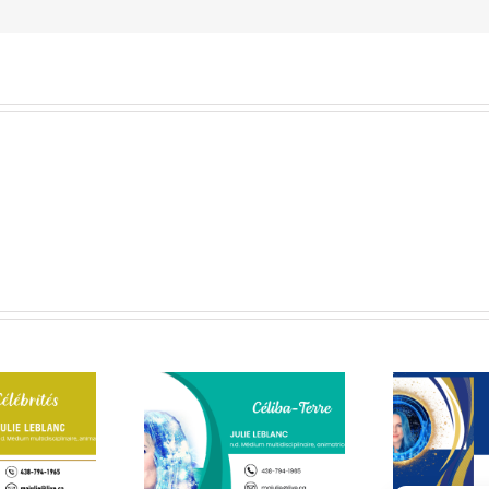
ère que mon âme a
Une médium vous
C’e
hoisi – 2ᵉ partie
répond