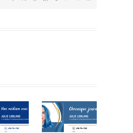
La voix de la conscience
st compliqué! (suite)
et du mieux-être