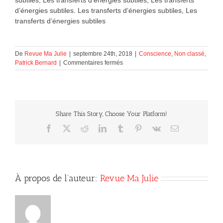
d’énergies subtiles. Les transferts d’énergies subtiles, Les
transferts d’énergies subtiles
De
Revue Ma Julie
|
septembre 24th, 2018
|
Conscience
,
Non classé
,
sur
Patrick Bernard
|
Commentaires fermés
Les
transferts
d’énergies
subtiles
Share This Story, Choose Your Platform!
Facebook
X
Reddit
LinkedIn
Tumblr
Pinterest
Vk
Courriel
À propos de l’auteur:
Revue Ma Julie