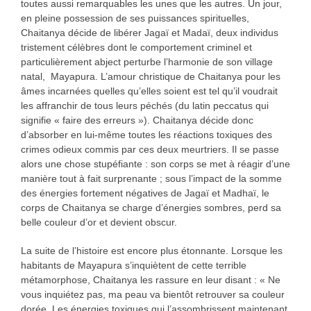
toutes aussi remarquables les unes que les autres. Un jour,
en pleine possession de ses puissances spirituelles,
Chaitanya décide de libérer Jagaï et Madaï, deux individus
tristement célèbres dont le comportement criminel et
particulièrement abject perturbe l’harmonie de son village
natal, Mayapura. L’amour christique de Chaitanya pour les
âmes incarnées quelles qu’elles soient est tel qu’il voudrait
les affranchir de tous leurs péchés (du latin peccatus qui
signifie « faire des erreurs »). Chaitanya décide donc
d’absorber en lui-même toutes les réactions toxiques des
crimes odieux commis par ces deux meurtriers. Il se passe
alors une chose stupéfiante : son corps se met à réagir d’une
manière tout à fait surprenante ; sous l’impact de la somme
des énergies fortement négatives de Jagaï et Madhaï, le
corps de Chaitanya se charge d’énergies sombres, perd sa
belle couleur d’or et devient obscur.
La suite de l’histoire est encore plus étonnante. Lorsque les
habitants de Mayapura s’inquiètent de cette terrible
métamorphose, Chaitanya les rassure en leur disant : « Ne
vous inquiétez pas, ma peau va bientôt retrouver sa couleur
dorée. Les énergies toxiques qui l’assombrissent maintenant