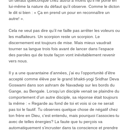
un défaut quelconque chez autrui à moins qu’il ne porte en
lui-même la nature du défaut qu’il observe. Comme le dicton
le dit si bien : « Ça en prend un pour en reconnaître un
autre! ».
Cela ne veut pas dire qu’il ne faille pas arrêter les voleurs ou
les malfaiteurs. Un scorpion reste un scorpion. Le
discernement est toujours de mise. Mais mieux vaudrait
tourner sa langue trois fois avant de lancer dans l’espace
des paroles qui de toute façon vont inévitablement revenir
vers nous.
Il y a une quarantaine d’années, j’ai eu l’opportunité d’être
accepté comme élève par le grand bhakti-yogi Sridhar Deva
Goswami dans son ashram de Navadwip sur les bords du
Gange, au Bengale. Lorsqu’un disciple venait se plaindre du
comportement d’un autre disciple, sa réponse était toujours
la même : « Regarde au fond de toi et vois si ce ne serait
pas toi le fautif. Tu observes quelque chose de négatif chez
ton frère en Dieu, c’est entendu, mais pourquoi t’associes-tu
avec de telles énergies? La faute que tu perçois va
automatiquement s’incruster dans ta conscience et prendre