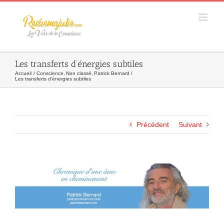
Skip
to
content
Les transferts d’énergies subtiles
Accueil
Conscience
Non classé
Patrick Bernard
Les transferts d’énergies subtiles
Précédent
Suivant
Agrandir
l&apos;image