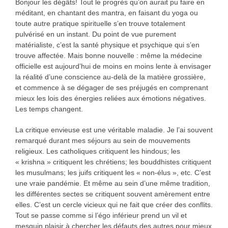
Bonjour les dégâts! Tout le progrès qu’on aurait pu faire en
méditant, en chantant des mantra, en faisant du yoga ou
toute autre pratique spirituelle s’en trouve totalement
pulvérisé en un instant. Du point de vue purement
matérialiste, c’est la santé physique et psychique qui s’en
trouve affectée. Mais bonne nouvelle : même la médecine
officielle est aujourd’hui de moins en moins lente à envisager
la réalité d’une conscience au-delà de la matière grossière,
et commence à se dégager de ses préjugés en comprenant
mieux les lois des énergies reliées aux émotions négatives.
Les temps changent.
La critique envieuse est une véritable maladie. Je l’ai souvent
remarqué durant mes séjours au sein de mouvements
religieux. Les catholiques critiquent les hindous; les
« krishna » critiquent les chrétiens; les bouddhistes critiquent
les musulmans; les juifs critiquent les « non-élus », etc. C’est
une vraie pandémie. Et même au sein d’une même tradition,
les différentes sectes se critiquent souvent amèrement entre
elles. C’est un cercle vicieux qui ne fait que créer des conflits.
Tout se passe comme si l’égo inférieur prend un vil et
mesquin plaisir à chercher les défauts des autres pour mieux