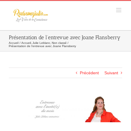
Skip
to
content
Présentation de l’entrevue avec Joane Flansberry
Accueil
Accueil
Julie Leblanc
Non classé
Présentation de l’entrevue avec Joane Flansberry
Précédent
Suivant
Agrandir
l&apos;image