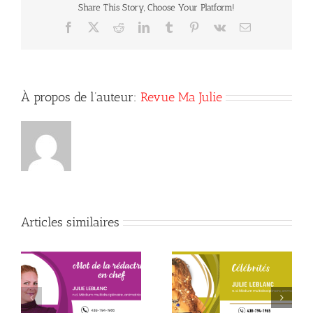
Share This Story, Choose Your Platform!
Facebook
X
Reddit
LinkedIn
Tumblr
Pinterest
Vk
Courriel
À propos de l’auteur:
Revue Ma Julie
Articles similaires
Début de la quatrième
Le père que mon âme