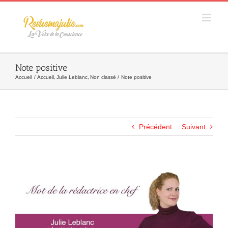
Skip
to
content
Note positive
Accueil
Accueil
Julie Leblanc
Non classé
Note positive
Précédent
Suivant
Agrandir
l&apos;image