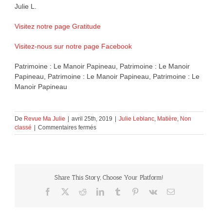
Julie L.
Visitez notre page Gratitude
Visitez-nous sur notre page Facebook
Patrimoine : Le Manoir Papineau, Patrimoine : Le Manoir
Papineau, Patrimoine : Le Manoir Papineau, Patrimoine : Le
Manoir Papineau
De
Revue Ma Julie
|
avril 25th, 2019
|
Julie Leblanc
,
Matière
,
Non
sur
classé
|
Commentaires fermés
Patrimoine
:
Le
Manoir
Papineau
Share This Story, Choose Your Platform!
Facebook
X
Reddit
LinkedIn
Tumblr
Pinterest
Vk
Courriel