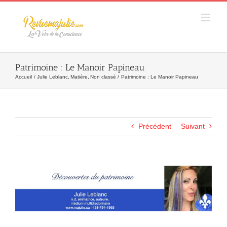
Skip
to
content
Patrimoine : Le Manoir Papineau
Accueil
Julie Leblanc
Matière
Non classé
Patrimoine : Le Manoir Papineau
Précédent
Suivant
Agrandir
l&apos;image