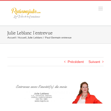
Skip
to
content
Julie Leblanc l’entrevue
Accueil
Accueil
Julie Leblanc
Paul Germain entrevue
Précédent
Suivant
Agrandir
l&apos;image