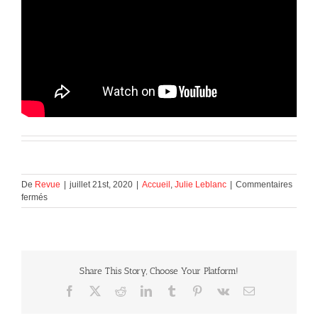
De
Revue
|
juillet 21st, 2020
|
Accueil
,
Julie Leblanc
|
Commentaires
sur
fermés
Paul
Germain
entrevue
Share This Story, Choose Your Platform!
Facebook
X
Reddit
LinkedIn
Tumblr
Pinterest
Vk
Courriel