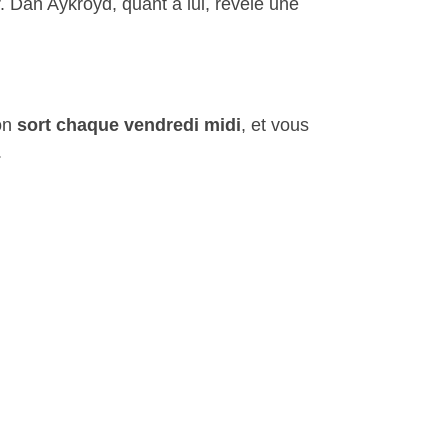
 Dan Aykroyd, quant à lui, révèle une
ion
sort chaque vendredi midi
, et vous
.