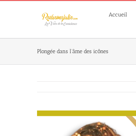
Skip
to
Accueil
content
Plongée dans l’âme des icônes
Agrandir
l&apos;image