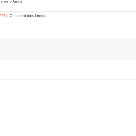
 des icônes
sur
026
|
Commentaires fermés
Plongée
dans
l’âme
des
icônes