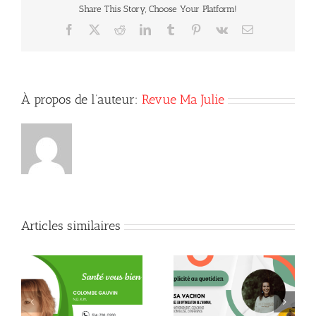
Share This Story, Choose Your Platform!
Facebook
X
Reddit
LinkedIn
Tumblr
Pinterest
Vk
Courriel
À propos de l’auteur:
Revue Ma Julie
Articles similaires
Quand la conscience
le
Quelques citations de