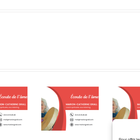
Le pire crime … ou la plus
Quête de sens
Cré
belle histoire d’amour ?
Pour offrir 