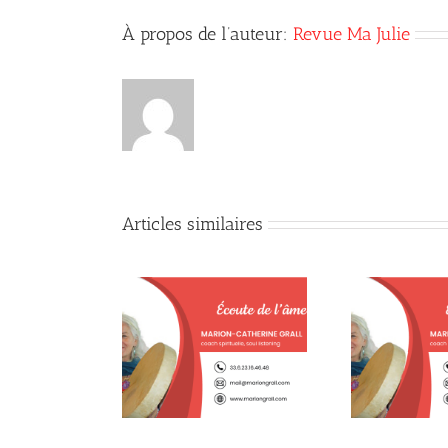
À propos de l’auteur:
Revue Ma Julie
Articles similaires
tit chien est mort
Mais pourquoi toujours
e week-end
vouloir avoir raison