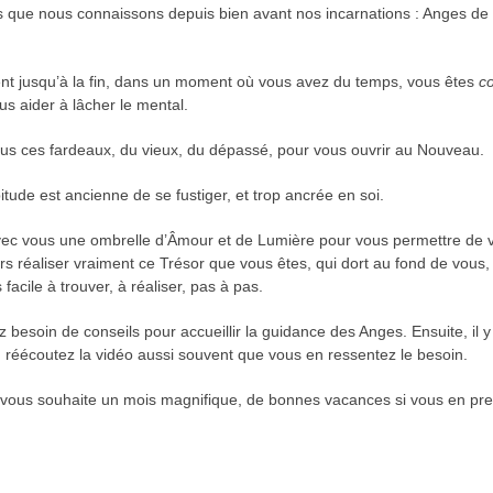
 que nous connaissons depuis bien avant nos incarnations : Anges de l’
ent jusqu’à la fin, dans un moment où vous avez du temps, vous êtes
co
 aider à lâcher le mental.
tous ces fardeaux, du vieux, du dépassé, pour vous ouvrir au Nouveau.
bitude est ancienne de se fustiger, et trop ancrée en soi.
r avec vous une ombrelle d’Âmour et de Lumière pour vous permettre 
 réaliser vraiment ce Trésor que vous êtes, qui dort au fond de vous, et
facile à trouver, à réaliser, pas à pas.
 besoin de conseils pour accueillir la guidance des Anges. Ensuite, il 
, réécoutez la vidéo aussi souvent que vous en ressentez le besoin.
 je vous souhaite un mois magnifique, de bonnes vacances si vous en pre