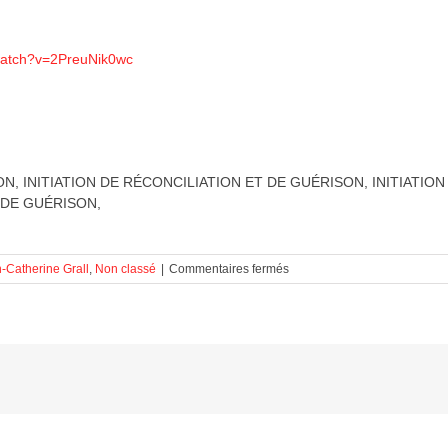
watch?v=2PreuNik0wc
N, INITIATION DE RÉCONCILIATION ET DE GUÉRISON, INITIATIO
 DE GUÉRISON,
sur
-Catherine Grall
,
Non classé
|
Commentaires fermés
INITIATION
DE
RÉCONCILIATION
ET
DE
GUÉRISON