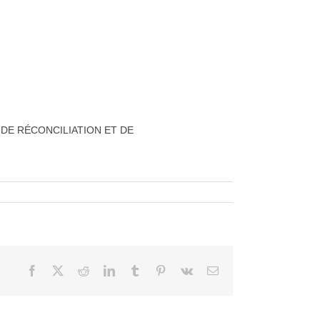
N DE RÉCONCILIATION ET DE
Facebook
X
Reddit
LinkedIn
Tumblr
Pinterest
Vk
Courriel