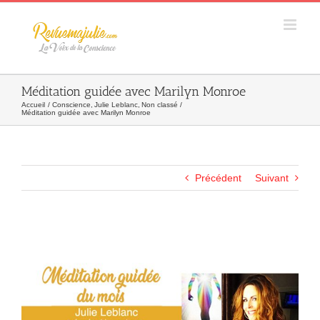
Skip
to
content
Méditation guidée avec Marilyn Monroe
Accueil
Conscience
Julie Leblanc
Non classé
Méditation guidée avec Marilyn Monroe
Précédent
Suivant
Agrandir
l&apos;image