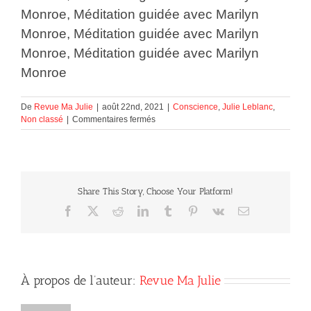
Monroe, Méditation guidée avec Marilyn
Monroe, Méditation guidée avec Marilyn
Monroe, Méditation guidée avec Marilyn
Monroe
De
Revue Ma Julie
|
août 22nd, 2021
|
Conscience
,
Julie Leblanc
,
sur
Non classé
|
Commentaires fermés
Méditation
guidée
avec
Marilyn
Monroe
Share This Story, Choose Your Platform!
Facebook
X
Reddit
LinkedIn
Tumblr
Pinterest
Vk
Courriel
À propos de l’auteur:
Revue Ma Julie