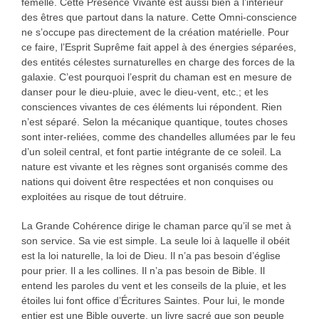
femelle. Cette Présence Vivante est aussi bien à l’intérieur
des êtres que partout dans la nature. Cette Omni-conscience
ne s’occupe pas directement de la création matérielle. Pour
ce faire, l’Esprit Suprême fait appel à des énergies séparées,
des entités célestes surnaturelles en charge des forces de la
galaxie. C’est pourquoi l’esprit du chaman est en mesure de
danser pour le dieu-pluie, avec le dieu-vent, etc.; et les
consciences vivantes de ces éléments lui répondent. Rien
n’est séparé. Selon la mécanique quantique, toutes choses
sont inter-reliées, comme des chandelles allumées par le feu
d’un soleil central, et font partie intégrante de ce soleil. La
nature est vivante et les règnes sont organisés comme des
nations qui doivent être respectées et non conquises ou
exploitées au risque de tout détruire.
La Grande Cohérence dirige le chaman parce qu’il se met à
son service. Sa vie est simple. La seule loi à laquelle il obéit
est la loi naturelle, la loi de Dieu. Il n’a pas besoin d’église
pour prier. Il a les collines. Il n’a pas besoin de Bible. Il
entend les paroles du vent et les conseils de la pluie, et les
étoiles lui font office d’Écritures Saintes. Pour lui, le monde
entier est une Bible ouverte, un livre sacré que son peuple