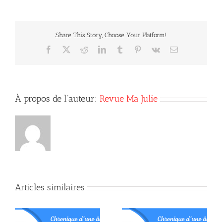
des
médecines
chamaniques
Share This Story, Choose Your Platform!
Facebook
X
Reddit
LinkedIn
Tumblr
Pinterest
Vk
Courriel
À propos de l’auteur:
Revue Ma Julie
Articles similaires