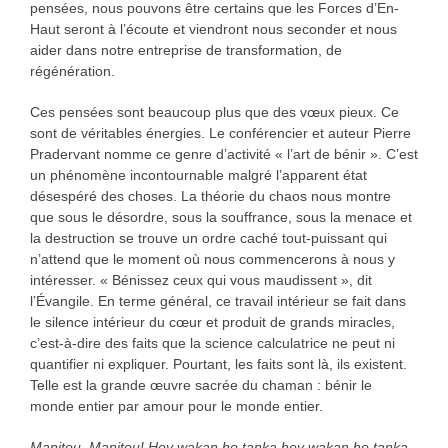
pensées, nous pouvons être certains que les Forces d’En-
Haut seront à l’écoute et viendront nous seconder et nous
aider dans notre entreprise de transformation, de
régénération.
Ces pensées sont beaucoup plus que des vœux pieux. Ce
sont de véritables énergies. Le conférencier et auteur Pierre
Pradervant nomme ce genre d’activité « l’art de bénir ». C’est
un phénomène incontournable malgré l’apparent état
désespéré des choses. La théorie du chaos nous montre
que sous le désordre, sous la souffrance, sous la menace et
la destruction se trouve un ordre caché tout-puissant qui
n’attend que le moment où nous commencerons à nous y
intéresser. « Bénissez ceux qui vous maudissent », dit
l’Évangile. En terme général, ce travail intérieur se fait dans
le silence intérieur du cœur et produit de grands miracles,
c’est-à-dire des faits que la science calculatrice ne peut ni
quantifier ni expliquer. Pourtant, les faits sont là, ils existent.
Telle est la grande œuvre sacrée du chaman : bénir le
monde entier par amour pour le monde entier.
Manitou, Manitou! Hey wakan ho tanka hey wakan ho tanka