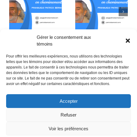
De l’usage du mot
Les Totems de
x
Dieu dans l’art abstrait
l’indifférence
Gérer le consentement aux
témoins
Pour offrir les meilleures expériences, nous utilisons des technologies
telles que les témoins pour stocker et/ou accéder aux informations des
appareils. Le fait de consentir à ces technologies nous permettra de traiter
des données telles que le comportement de navigation ou les ID uniques
sur ce site. Le fait de ne pas consentir ou de retirer son consentement peut
POLITIQUE CONFIDENTIALITÉES
avoir un effet négatif sur certaines caractéristiques et fonctions.
Politique de témoins (CA)
Accepter
Refuser
Voir les préférences