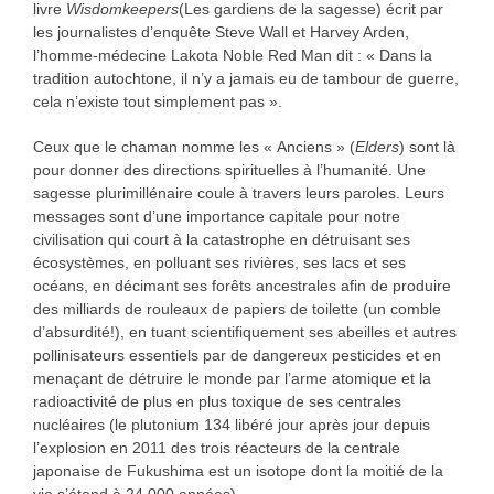
livre
Wisdomkeepers
(Les gardiens de la sagesse) écrit par
les journalistes d’enquête Steve Wall et Harvey Arden,
l’homme-médecine Lakota Noble Red Man dit : « Dans la
tradition autochtone, il n’y a jamais eu de tambour de guerre,
cela n’existe tout simplement pas ».
Ceux que le chaman nomme les « Anciens » (
Elders
) sont là
pour donner des directions spirituelles à l’humanité. Une
sagesse plurimillénaire coule à travers leurs paroles. Leurs
messages sont d’une importance capitale pour notre
civilisation qui court à la catastrophe en détruisant ses
écosystèmes, en polluant ses rivières, ses lacs et ses
océans, en décimant ses forêts ancestrales afin de produire
des milliards de rouleaux de papiers de toilette (un comble
d’absurdité!), en tuant scientifiquement ses abeilles et autres
pollinisateurs essentiels par de dangereux pesticides et en
menaçant de détruire le monde par l’arme atomique et la
radioactivité de plus en plus toxique de ses centrales
nucléaires (le plutonium 134 libéré jour après jour depuis
l’explosion en 2011 des trois réacteurs de la centrale
japonaise de Fukushima est un isotope dont la moitié de la