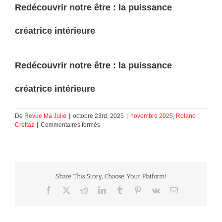
Redécouvrir notre être : la puissance
créatrice intérieure
Redécouvrir notre être : la puissance
créatrice intérieure
De
Revue Ma Julie
|
octobre 23rd, 2025
|
novembre 2025
,
Roland
sur
Crettaz
|
Commentaires fermés
Redécouvrir
notre
être
:
la
Share This Story, Choose Your Platform!
puissance
créatrice
Facebook
X
Reddit
LinkedIn
Tumblr
Pinterest
Vk
Courriel
intérieure