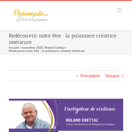
Skip
to
content
Redécouvrir notre être : la puissance créatrice
intérieure
Accueil
novembre 2025
Roland Crettaz
Redécouvrir notre être : la puissance créatrice intérieure
Précédent
Suivant
Agrandir
l&apos;image