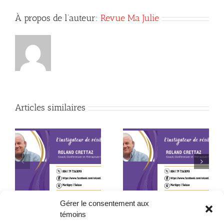
À propos de l’auteur:
Revue Ma Julie
Articles similaires
L’ouverture de soi : le
La foi : cette force
le
voyage le plus
invisible qui
e
important de notre vie
transforme une vie
Gérer le consentement aux
témoins