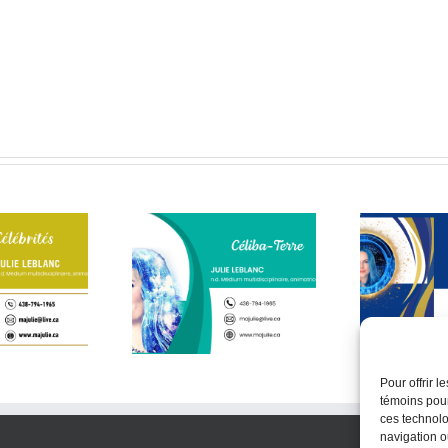
ère que mon âme a
Une médium vous
C’e
hoisi – 2ᵉ partie
répond
Pour offrir 
témoins pour
ces technolo
navigation ou