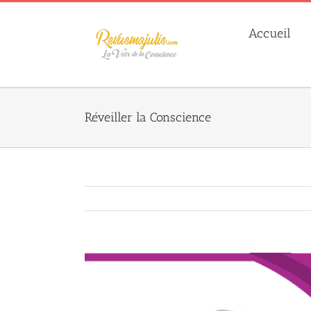
Skip
to
Accueil
content
Réveiller la Conscience
Agrandir
l&apos;image