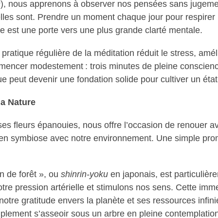
s
), nous apprenons à observer nos pensées sans jugemen
u’elles sont. Prendre un moment chaque jour pour respirer
e est une porte vers une plus grande clarté mentale.
ratique régulière de la méditation réduit le stress, amél
mmencer modestement : trois minutes de pleine conscienc
e peut devenir une fondation solide pour cultiver un état
la Nature
ses fleurs épanouies, nous offre l’occasion de renouer av
e en symbiose avec notre environnement. Une simple pr
n de forêt », ou
shinrin-yoku
en japonais, est particuliè
tre pression artérielle et stimulons nos sens. Cette imme
otre gratitude envers la planète et ses ressources infini
plement s’asseoir sous un arbre en pleine contemplatio