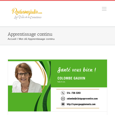
Skip
to
content
Apprentissage continu
Accueil
Mot clé:
Apprentissage continu