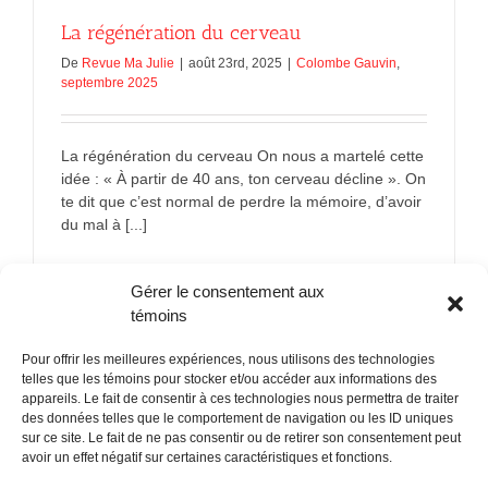
La régénération du cerveau
De
Revue Ma Julie
|
août 23rd, 2025
|
Colombe Gauvin
,
septembre 2025
La régénération du cerveau On nous a martelé cette
idée : « À partir de 40 ans, ton cerveau décline ». On
te dit que c’est normal de perdre la mémoire, d’avoir
du mal à [...]
sur
En savoir plus
Commentaires fermés
Gérer le consentement aux
La
régénérat
témoins
du
cerveau
Pour offrir les meilleures expériences, nous utilisons des technologies
telles que les témoins pour stocker et/ou accéder aux informations des
appareils. Le fait de consentir à ces technologies nous permettra de traiter
des données telles que le comportement de navigation ou les ID uniques
sur ce site. Le fait de ne pas consentir ou de retirer son consentement peut
POLITIQUE CONFIDENTIALITÉES
avoir un effet négatif sur certaines caractéristiques et fonctions.