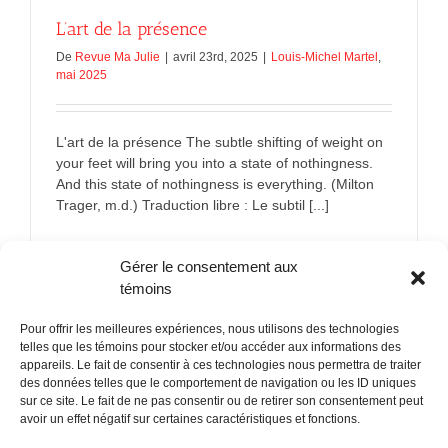
L’art de la présence
De
Revue Ma Julie
|
avril 23rd, 2025
|
Louis-Michel Martel
,
mai 2025
L'art de la présence The subtle shifting of weight on
your feet will bring you into a state of nothingness.
And this state of nothingness is everything. (Milton
Trager, m.d.) Traduction libre : Le subtil [...]
sur
En savoir plus
Commentaires fermés
Gérer le consentement aux
L’art
de
témoins
la
présence
Pour offrir les meilleures expériences, nous utilisons des technologies
telles que les témoins pour stocker et/ou accéder aux informations des
appareils. Le fait de consentir à ces technologies nous permettra de traiter
des données telles que le comportement de navigation ou les ID uniques
sur ce site. Le fait de ne pas consentir ou de retirer son consentement peut
POLITIQUE CONFIDENTIALITÉES
avoir un effet négatif sur certaines caractéristiques et fonctions.