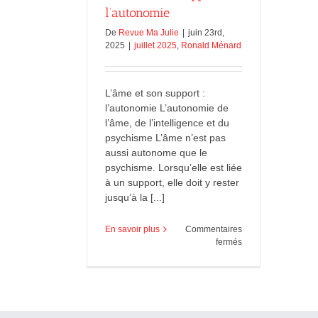
l’autonomie
De
Revue Ma Julie
|
juin 23rd,
2025
|
juillet 2025
,
Ronald Ménard
L’âme et son support :
l’autonomie L’autonomie de
l’âme, de l’intelligence et du
psychisme L’âme n’est pas
aussi autonome que le
psychisme. Lorsqu’elle est liée
à un support, elle doit y rester
jusqu’à la [...]
En savoir plus
Commentaires
sur
fermés
L’âme
et
son
support
: