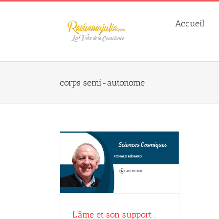
Skip
to
Accueil
content
corps semi-autonome
port : l’autonomie
onald Ménard
L’âme et son support :