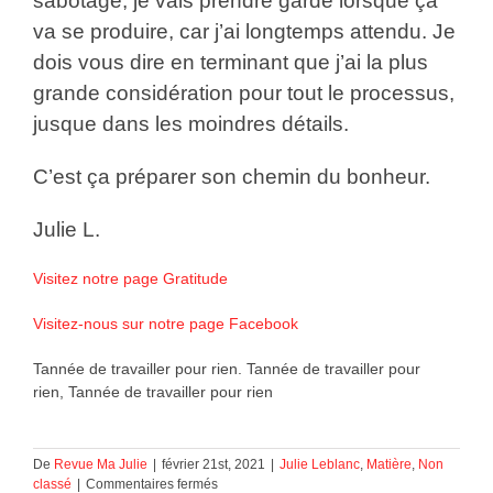
sabotage, je vais prendre garde lorsque ça
va se produire, car j’ai longtemps attendu. Je
dois vous dire en terminant que j’ai la plus
grande considération pour tout le processus,
jusque dans les moindres détails.
C’est ça préparer son chemin du bonheur.
Julie L.
Visitez notre page Gratitude
Visitez-nous sur notre page Facebook
Tannée de travailler pour rien. Tannée de travailler pour
rien, Tannée de travailler pour rien
De
Revue Ma Julie
|
février 21st, 2021
|
Julie Leblanc
,
Matière
,
Non
sur
classé
|
Commentaires fermés