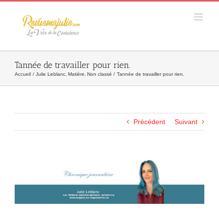
Skip
to
content
Tannée de travailler pour rien.
Accueil
Julie Leblanc
Matière
Non classé
Tannée de travailler pour rien.
Précédent
Suivant
Agrandir
l&apos;image