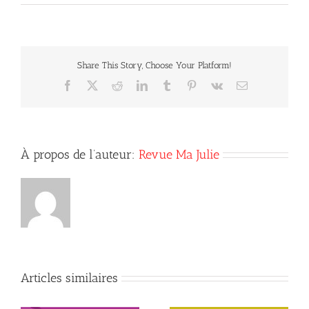
Tannée
de
travailler
pour
rien.
Share This Story, Choose Your Platform!
Facebook
X
Reddit
LinkedIn
Tumblr
Pinterest
Vk
Courriel
À propos de l’auteur:
Revue Ma Julie
Articles similaires