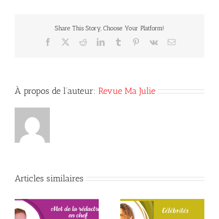
renaissance!
Share This Story, Choose Your Platform!
Facebook
X
Reddit
LinkedIn
Tumblr
Pinterest
Vk
Courriel
À propos de l’auteur:
Revue Ma Julie
Articles similaires