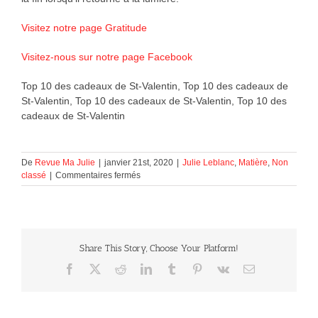
Visitez notre page Gratitude
Visitez-nous sur notre page Facebook
Top 10 des cadeaux de St-Valentin, Top 10 des cadeaux de
St-Valentin, Top 10 des cadeaux de St-Valentin, Top 10 des
cadeaux de St-Valentin
De
Revue Ma Julie
|
janvier 21st, 2020
|
Julie Leblanc
,
Matière
,
Non
sur
classé
|
Commentaires fermés
Top
10
des
cadeaux
de
Share This Story, Choose Your Platform!
St-
Valentin.
Facebook
X
Reddit
LinkedIn
Tumblr
Pinterest
Vk
Courriel