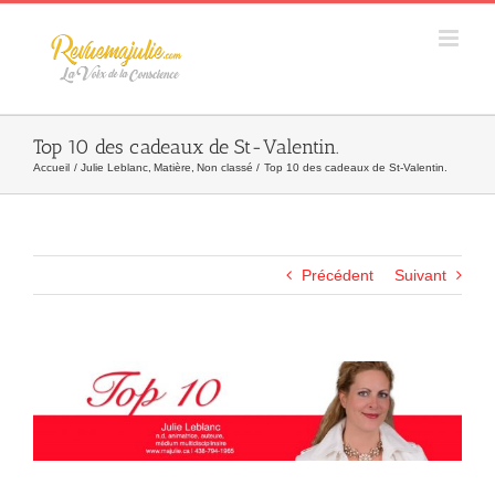
Skip
to
content
Top 10 des cadeaux de St-Valentin.
Accueil
Julie Leblanc
Matière
Non classé
Top 10 des cadeaux de St-Valentin.
Précédent
Suivant
Agrandir
l&apos;image