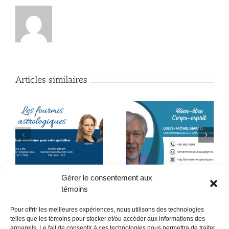
Articles similaires
t
La peau, outil de
Ne rien faire quelques
-
croissance
minutes par jour ?
Gérer le consentement aux
témoins
Pour offrir les meilleures expériences, nous utilisons des technologies
telles que les témoins pour stocker et/ou accéder aux informations des
appareils. Le fait de consentir à ces technologies nous permettra de traiter