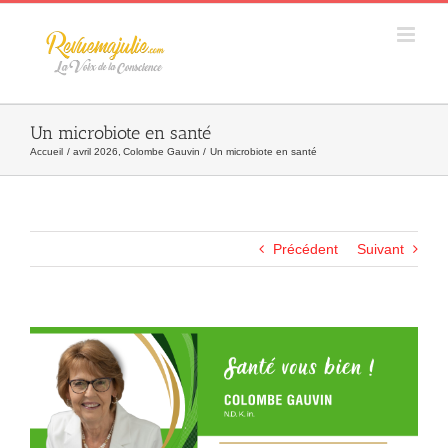
Skip
to
content
Un microbiote en santé
Accueil
avril 2026
Colombe Gauvin
Un microbiote en santé
Précédent
Suivant
Agrandir
l&apos;image