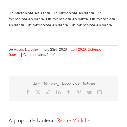
Un microbiote en santé Un microbiote en santé Un
microbiote en santé Un microbiote en santé Un microbiote
en santé Un microbiote en santé Un microbiote en santé
De
Revue Ma Julie
|
mars 23rd, 2026
|
avril 2026
,
Colombe
sur
Gauvin
|
Commentaires fermés
Un microbiote en santé
Share This Story, Choose Your Platform!
Facebook
X
Reddit
LinkedIn
Tumblr
Pinterest
Vk
Courriel
À propos de l’auteur:
Revue Ma Julie