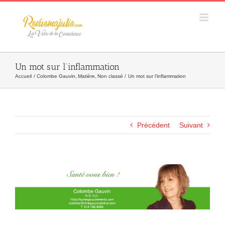
Skip
to
content
Un mot sur l’inflammation
Accueil
Colombe Gauvin
Matière
Non classé
Un mot sur l’inflammation
Précédent
Suivant
Agrandir
l&apos;image