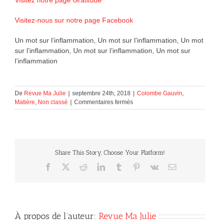
Visitez-nous sur notre page Facebook
Un mot sur l’inflammation, Un mot sur l’inflammation, Un mot
sur l’inflammation, Un mot sur l’inflammation, Un mot sur
l’inflammation
De
Revue Ma Julie
|
septembre 24th, 2018
|
Colombe Gauvin
,
sur
Matière
,
Non classé
|
Commentaires fermés
Un
mot
sur
l’inflammation
Share This Story, Choose Your Platform!
Facebook
X
Reddit
LinkedIn
Tumblr
Pinterest
Vk
Courriel
À propos de l’auteur:
Revue Ma Julie