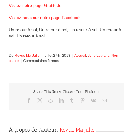
Visitez notre page Gratitude
Visitez-nous sur notre page Facebook
Un retour à soi, Un retour à soi, Un retour à soi, Un retour à
soi, Un retour à soi
De
Revue Ma Julie
|
juillet 27th, 2018
|
Accueil
,
Julie Leblanc
,
Non
sur
classé
|
Commentaires fermés
Un
retour
à
soi
Share This Story, Choose Your Platform!
Facebook
X
Reddit
LinkedIn
Tumblr
Pinterest
Vk
Courriel
À propos de l’auteur:
Revue Ma Julie