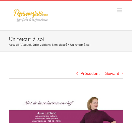
Skip
to
content
Un retour à soi
Accueil
Accueil
Julie Leblanc
Non classé
Un retour à soi
Précédent
Suivant
Agrandir
l&apos;image