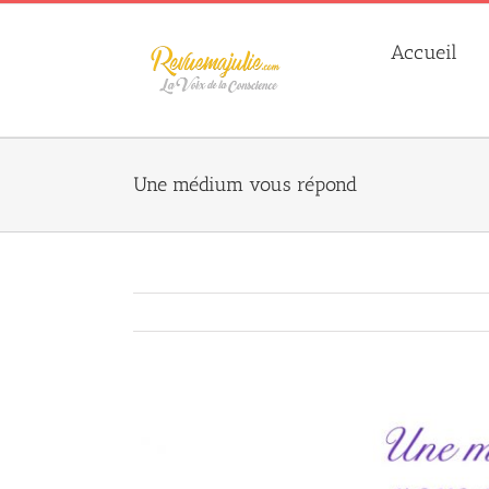
Skip
to
Accueil
content
Une médium vous répond
Agrandir
l&apos;image