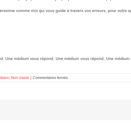
personne comme moi qui vous guide à travers vos erreurs, pour votre a
d, Une médium vous répond, Une médium vous répond, Une médium 
sur
eblanc
,
Non classé
|
Commentaires fermés
Une
médium
vous
répond