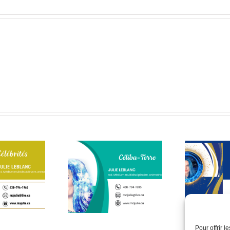
ère que mon âme a
Une médium vous
C’e
hoisi – 2ᵉ partie
répond
Pour offrir 