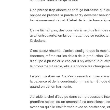
Une phrase trop directe et paff, ça bardasse quelq
obligée de prendre la parole et d’y déverser beauco
l’environnement virtuel. C’était de la méchanceté car
Ça ne lâchait pas, des courriels à ne plus finir, de
avait entrouverte, en lui permettant de se respecter 
là-dedans.
C’est assez résumé. L’article souligne que la méch
énormes, même sur les délais de la production. Ce n
d’équipe a pu isoler le cas car il n’y avait que qu
le problème fut réglé, elle a annoncé les changeme
Le plan b est arrivé. Ça s’est converti en plan c 
la patience et de la coordination, mais la méthode d
quand on est en harmonie.
J’ai aidé la chef d’équipe dans son processus d’in
première action, où on amenait à sa conscience les 
avons vu qu’elle était fermée avec sa souffrance, et