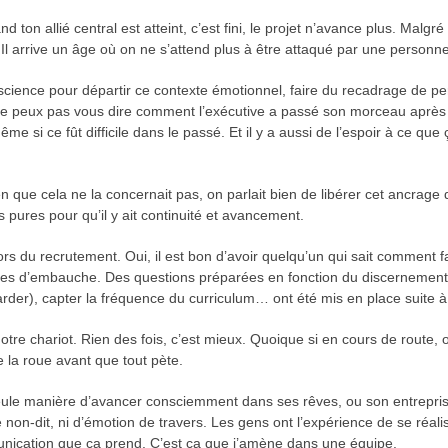
 ton allié central est atteint, c’est fini, le projet n’avance plus. Malgré
Il arrive un âge où on ne s’attend plus à être attaqué par une personn
science pour départir ce contexte émotionnel, faire du recadrage de pe
e peux pas vous dire comment l’exécutive a passé son morceau après n
e si ce fût difficile dans le passé. Et il y a aussi de l’espoir à ce que ç
ien que cela ne la concernait pas, on parlait bien de libérer cet ancrage
 pures pour qu’il y ait continuité et avancement.
s du recrutement. Oui, il est bon d’avoir quelqu’un qui sait comment 
es d’embauche. Des questions préparées en fonction du discernement d
regarder), capter la fréquence du curriculum… ont été mis en place suit
e chariot. Rien des fois, c’est mieux. Quoique si en cours de route, on 
e la roue avant que tout pète.
 la seule manière d’avancer consciemment dans ses rêves, ou son entrepris
de non-dit, ni d’émotion de travers. Les gens ont l’expérience de se réa
munication que ça prend. C’est ça que j’amène dans une équipe.