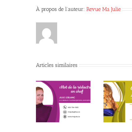
À propos de l’auteur:
Revue Ma Julie
Articles similaires
x de la conscience
Début de la quatrième
Le p
du mieux-être
année
c