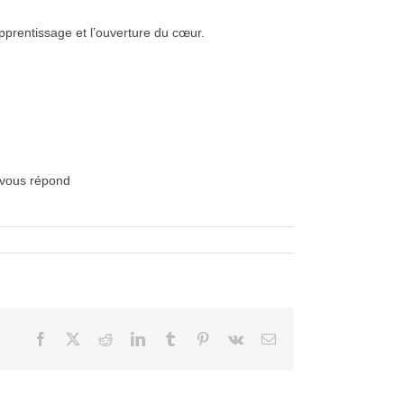
pprentissage et l’ouverture du cœur.
vous répond
Facebook
X
Reddit
LinkedIn
Tumblr
Pinterest
Vk
Courriel