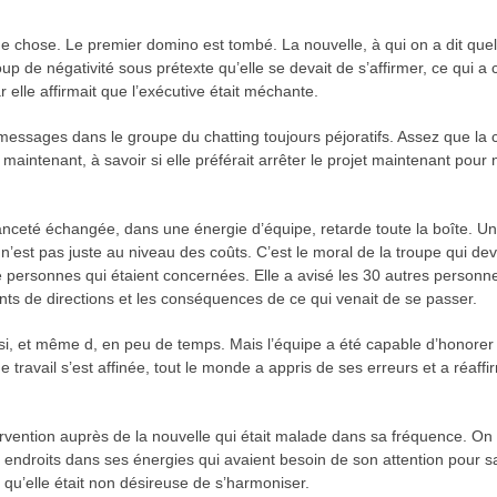
ue chose. Le premier domino est tombé. La nouvelle, à qui on a dit que
up de négativité sous prétexte qu’elle se devait de s’affirmer, ce qui 
 elle affirmait que l’exécutive était méchante.
s messages dans le groupe du chatting toujours péjoratifs. Assez que la c
maintenant, à savoir si elle préférait arrêter le projet maintenant pour
anceté échangée, dans une énergie d’équipe, retarde toute la boîte. 
’est pas juste au niveau des coûts. C’est le moral de la troupe qui dev
atre personnes qui étaient concernées. Elle a avisé les 30 autres perso
nts de directions et les conséquences de ce qui venait de se passer.
aussi, et même d, en peu de temps. Mais l’équipe a été capable d’hono
e travail s’est affinée, tout le monde a appris de ses erreurs et a réaf
tervention auprès de la nouvelle qui était malade dans sa fréquence. 
endroits dans ses énergies qui avaient besoin de son attention pour sa
 qu’elle était non désireuse de s’harmoniser.