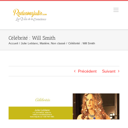
Skip
to
content
Célébrité : Will Smith
Accueil
Julie Leblanc
Matière
Non classé
Célébrité : Will Smith
Précédent
Suivant
Agrandir
l&apos;image