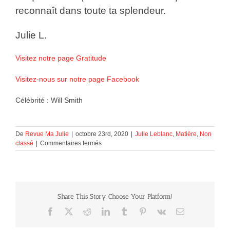
reconnaît dans toute ta splendeur.
Julie L.
Visitez notre page Gratitude
Visitez-nous sur notre page Facebook
Célébrité : Will Smith
De
Revue Ma Julie
|
octobre 23rd, 2020
|
Julie Leblanc
,
Matière
,
Non
sur
classé
|
Commentaires fermés
Célébrité
:
Will
Smith
Share This Story, Choose Your Platform!
Facebook
X
Reddit
LinkedIn
Tumblr
Pinterest
Vk
Courriel