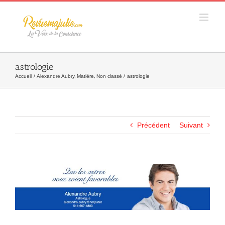
Skip
to
content
astrologie
Accueil
Alexandre Aubry
Matière
Non classé
astrologie
Précédent
Suivant
Agrandir
l&apos;image