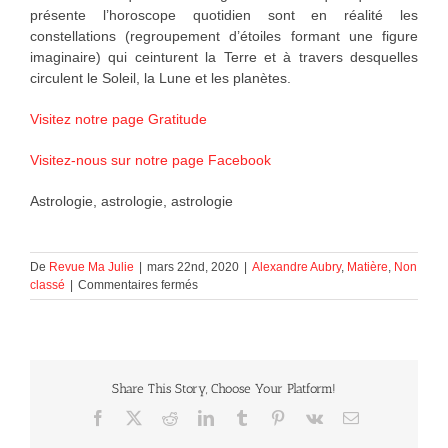
présente l’horoscope quotidien sont en réalité les
constellations (regroupement d’étoiles formant une figure
imaginaire) qui ceinturent la Terre et à travers desquelles
circulent le Soleil, la Lune et les planètes.
Visitez notre page Gratitude
Visitez-nous sur notre page Facebook
Astrologie, astrologie, astrologie
De
Revue Ma Julie
|
mars 22nd, 2020
|
Alexandre Aubry
,
Matière
,
Non
sur
classé
|
Commentaires fermés
astrologie
Share This Story, Choose Your Platform!
Facebook
X
Reddit
LinkedIn
Tumblr
Pinterest
Vk
Courriel