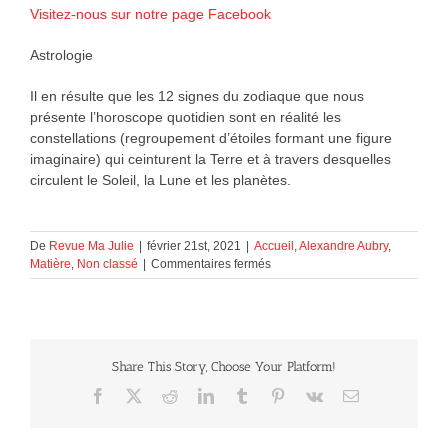
Visitez-nous sur notre page Facebook
Astrologie
Il en résulte que les 12 signes du zodiaque que nous
présente l’horoscope quotidien sont en réalité les
constellations (regroupement d’étoiles formant une figure
imaginaire) qui ceinturent la Terre et à travers desquelles
circulent le Soleil, la Lune et les planètes.
De
Revue Ma Julie
|
février 21st, 2021
|
Accueil
,
Alexandre Aubry
,
sur
Matière
,
Non classé
|
Commentaires fermés
Astrologie
Share This Story, Choose Your Platform!
Facebook
X
Reddit
LinkedIn
Tumblr
Pinterest
Vk
Courriel