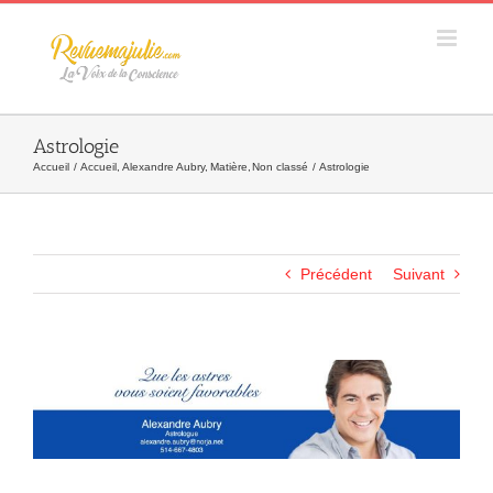
Skip
to
content
Astrologie
Accueil
Accueil
Alexandre Aubry
Matière
Non classé
Astrologie
Précédent
Suivant
Agrandir
l&apos;image