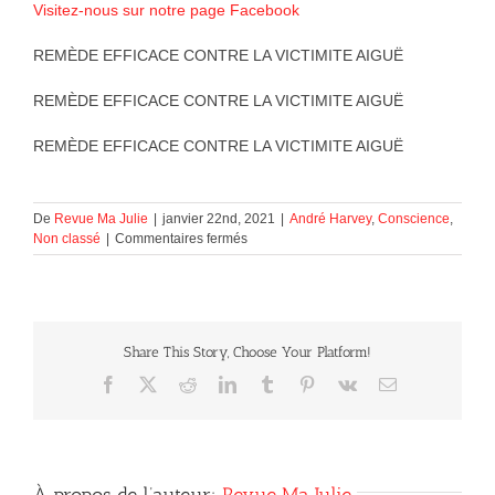
Visitez-nous sur notre page Facebook
REMÈDE EFFICACE CONTRE LA VICTIMITE AIGUË
REMÈDE EFFICACE CONTRE LA VICTIMITE AIGUË
REMÈDE EFFICACE CONTRE LA VICTIMITE AIGUË
De
Revue Ma Julie
|
janvier 22nd, 2021
|
André Harvey
,
Conscience
,
sur
Non classé
|
Commentaires fermés
REMÈDE
EFFICACE
CONTRE
LA
VICTIMITE
Share This Story, Choose Your Platform!
AIGUË
!
Facebook
X
Reddit
LinkedIn
Tumblr
Pinterest
Vk
Courriel
À propos de l’auteur:
Revue Ma Julie