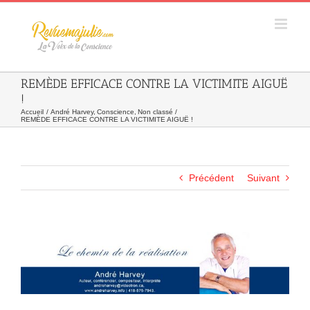
Skip
to
content
REMÈDE EFFICACE CONTRE LA VICTIMITE AIGUË
!
Accueil
André Harvey
Conscience
Non classé
REMÈDE EFFICACE CONTRE LA VICTIMITE AIGUË !
Précédent
Suivant
Agrandir
l&apos;image