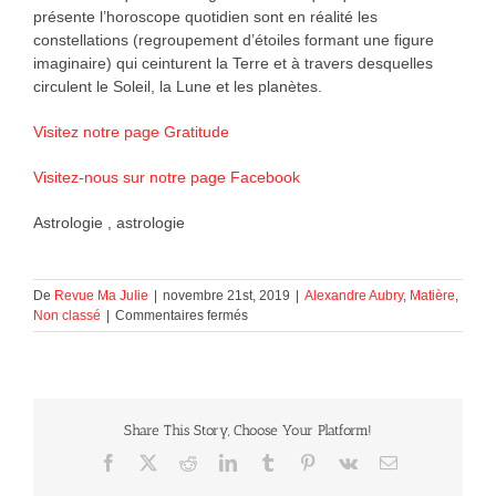
présente l’horoscope quotidien sont en réalité les
constellations (regroupement d’étoiles formant une figure
imaginaire) qui ceinturent la Terre et à travers desquelles
circulent le Soleil, la Lune et les planètes.
Visitez notre page Gratitude
Visitez-nous sur notre page Facebook
Astrologie , astrologie
De
Revue Ma Julie
|
novembre 21st, 2019
|
Alexandre Aubry
,
Matière
,
sur
Non classé
|
Commentaires fermés
Astrologie
Share This Story, Choose Your Platform!
Facebook
X
Reddit
LinkedIn
Tumblr
Pinterest
Vk
Courriel