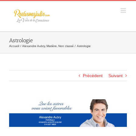
Skip
to
content
Astrologie
Accueil
Alexandre Aubry
Matière
Non classé
Astrologie
Précédent
Suivant
Agrandir
l&apos;image