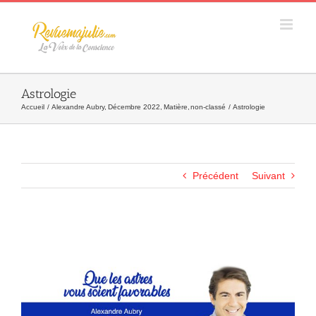
Skip
to
content
Astrologie
Accueil
Alexandre Aubry
Décembre 2022
Matière
non-classé
Astrologie
Précédent
Suivant
Agrandir
l&apos;image